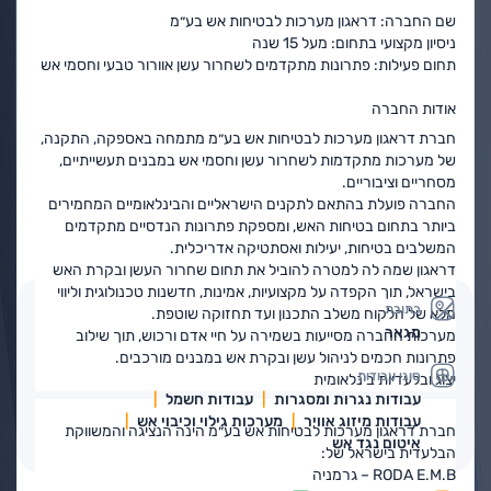
שם החברה:
דראגון מערכות לבטיחות אש בע״מ
ניסיון מקצועי בתחום:
מעל 15 שנה
תחום פעילות:
פתרונות מתקדמים לשחרור עשן אוורור טבעי וחסמי אש
אודות החברה
חברת
דראגון מערכות לבטיחות אש בע״מ
מתמחה באספקה, התקנה,
של מערכות מתקדמות לשחרור עשן וחסמי אש במבנים תעשייתיים,
מסחריים וציבוריים.
החברה פועלת בהתאם לתקנים הישראליים והבינלאומיים המחמירים
ביותר בתחום בטיחות האש, ומספקת פתרונות הנדסיים מתקדמים
המשלבים בטיחות, יעילות ואסתטיקה אדריכלית.
דראגון שמה לה למטרה להוביל את תחום שחרור העשן ובקרת האש
בישראל, תוך הקפדה על מקצועיות, אמינות, חדשנות טכנולוגית וליווי
כתובת
מלא של הלקוח משלב התכנון ועד תחזוקה שוטפת.
מגאר
מערכות החברה מסייעות בשמירה על חיי אדם ורכוש, תוך שילוב
פתרונות חכמים לניהול עשן ובקרת אש במבנים מורכבים.
סוגי עבודות
יצוג ובלעדיות בינלאומית
עבודות נגרות ומסגרות
עבודות חשמל
עבודות מיזוג אוויר
מערכות גילוי וכיבוי אש
חברת
דראגון מערכות לבטיחות אש בע״מ
הינה הנציגה והמשווקת
איטום נגד אש
הבלעדית בישראל של:
RODA E.M.B – גרמניה