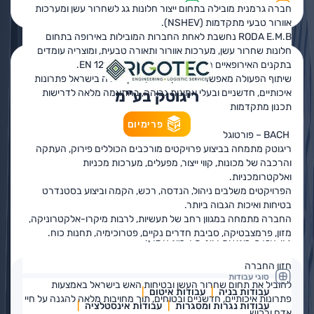
פרטים נוספים
בקשה להצעת מחיר
חברה גרמנית מובילה בתחום ייצור חלונות גג לשחרור עשן ומערכות
אוורור טבעי מתקדמות (NSHEV).
RODA E.M.B נחשבת לאחת החברות המובילות באירופה בתחום
חלונות שחרור עשן, מערכות אוורור ותאורה טבעית, ומוצריה עומדים
בתקנים האירופאיים המחמירים ביותר, לרבות EN 12101.
שיתוף הפעולה מאפשר לדראגון להציע ללקוחותיה בישראל פתרונות
ריגוטק בע"מ
איכותיים, חדשניים ובעלי אמינות גבוהה, בהתאמה מלאה לדרישות
תכנון מתקדמות
פרימיום
BACH – פורטוגל
ריגוטק מתמחה בביצוע פרויקטים מורכבים הכוללים פירוק, העתקה
חברה פורטוגלית המתמחה בייצור וילונות אש ועשן מכל הסוגים
והרכבה של מכונות, קווי ייצור, מפעלים, מערכות מכניות
ובדרגות עמידות שונות, בהתאם לתקנים בינלאומיים.
ואלקטרומכניות.
מערכות וילונות האש של BACH משלבות טכנולוגיה מתקדמת, איכות
הפרויקטים משלבים ניהול, הנדסה, רכש, הקמה וביצוע בסטנדרט
ייצור גבוהה ועמידה בדרישות הפרדת אש במבנים מסחריים, ציבוריים
בטיחות ואיכות הגבוה ביותר.
ותעשייתיים.
החברה מתמחה במגוון רחב של תעשיות, לרבות מיקרו-אלקטרוניקה,
הבלעדיות בישראל מאפשרת לדראגון לספק פתרונות מותאמים אישית,
מזון, פרמצבטיקה, סביבת חדרים נקיים, פטרוכימיה, תחנות כוח.
ליווי הנדסי מלא ושירות ישיר מול היצרן.
חזון החברה
סוגי עבודות
להוביל את תחום שחרור העשן ובטיחות האש בישראל באמצעות
עבודות בניה
עבודות איטום
פתרונות איכותיים, חדשניים ובטוחים, תוך מחויבות מלאה להגנה על חיי
עבודות נגרות ומסגרות
עבודות אינסטלציה
אדם ורכוש.