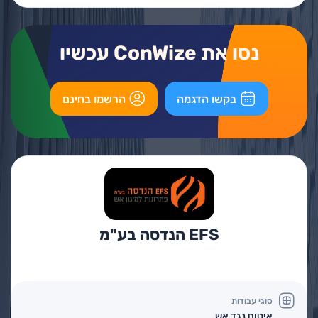
נסו את ConWize עכשיו
בקשו הדגמה
הרשמו בחינם
EFS הנדסה בע"מ
סוגי עבודות
איטום נגד אש