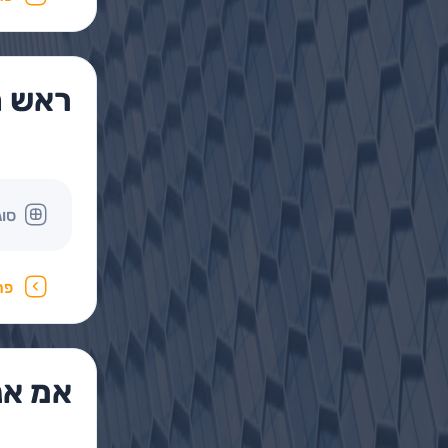
ראש 
סוג
פר
אמ אנ