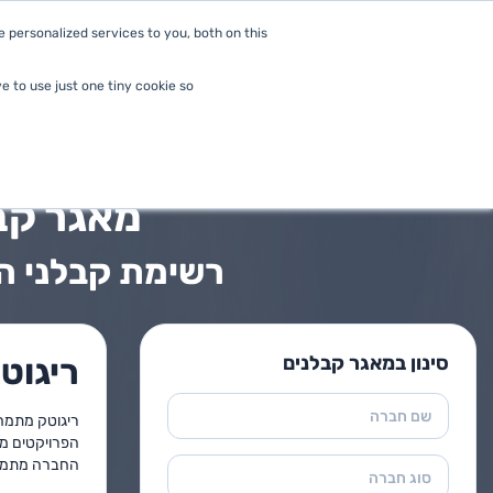
personalized services to you, both on this
מי הלקוחות שלנו
מוצרים
e to use just one tiny cookie so
ראשי
>
הגנה בפני קרינה אלקטרומגנטית
מאגר קב
רשימת קבלני ה
סינון במאגר קבלנים
ריגוט
שם חברה
ריגוטק מתמחה
הפרויקטים מש
החברה מתמחה 
סוג חברה