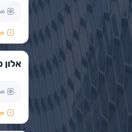
סוג
פר
אלון ס
סוג
פר