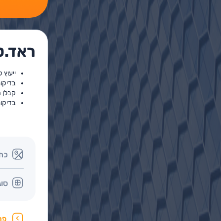
ראד.ט
ייעוץ 
בדיקו
קבלן מ
בדיקות
כת
סוג
פר