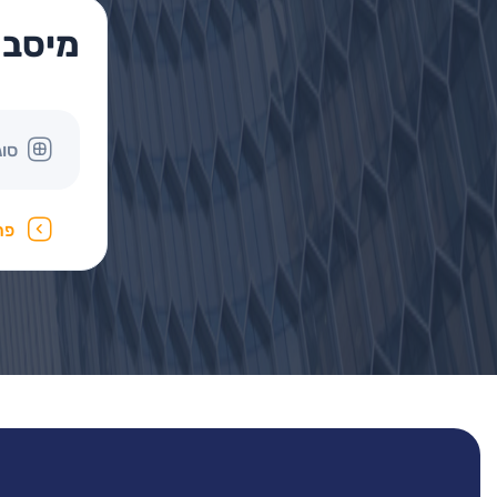
מיסב 
סוג
פר