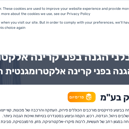
. These cookies are used to improve your website experience and provide more 
 more about the cookies we use, see our Privacy Policy.
מסלולים
מאגר קבלנים
חברה
when you visit our site. But in order to comply with your preferences, we'll hav
is choice again.
לני הגנה בפני קרינה אלקט
גנה בפני קרינה אלקטרומגנטית ה
ק בע"מ
פרימיום
 בביצוע פרויקטים מורכבים הכוללים פירוק, העתקה והרכבה של מכונות, קווי ייצור
לבים ניהול, הנדסה, רכש, הקמה וביצוע בסטנדרט בטיחות ואיכות הגבוה ביותר.
במגוון רחב של תעשיות, לרבות מיקרו-אלקטרוניקה, מזון, פרמצבטיקה, סביבת חד