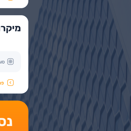
מיקרו
סוג
פר
נסו את