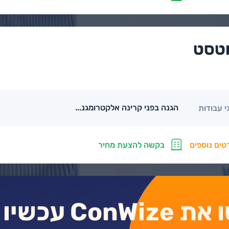
טסט
הגנה בפני קרינה אלקטרומגנ...
י עבודות
טים נוספים
בקשה להצעת מחיר
 ConWize עכשיו