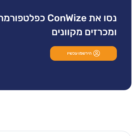
נסו את ConWize כפל
ומכרזים מקוונים
הירשמו עכשיו