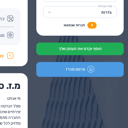
סוגי עבודות
גדרות
כת
8
חברות שנמצאו
סוג
הוסף וקדם את העסק שלך
פר
פרסם מכרז
מ.ז. 
מי אנחנו
סולל הנדסה ו
יצירתיים ואי
החברה מתמחה 
ומדויק לכל ש