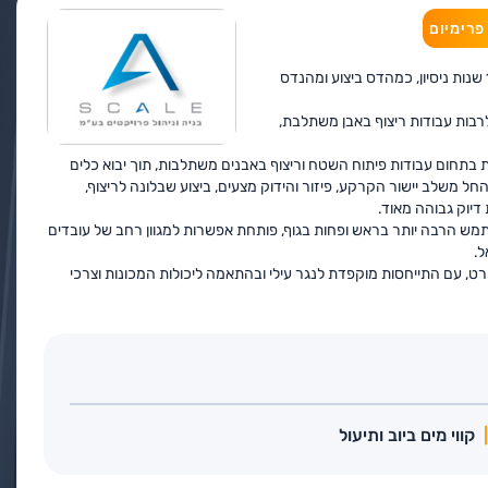
פרימיום
החברה הוקמה בשנת 2018, ע"י יוסי חסון, בוגר תואר ראשון ושני מהטכניון בניהול בניה, לאחר 11 שנות ניסיון, כמהדס ביצוע ומהנדס
רבות עבודות ריצוף באבן משתלבת,
יות בתחום עבודות פיתוח השטח וריצוף באבנים משתלבות, תוך יבוא כלים
 משלב יישור הקרקע, פיזור והידוק מצעים, ביצוע שבלונה לריצוף,
דיוק גבוהה מאוד.
ש הרבה יותר בראש ופחות בגוף, פותחת אפשרות למגוון רחב של עובדים
ל.
, עם התייחסות מוקפדת לנגר עילי ובהתאמה ליכולות המכונות וצרכי
קווי מים ביוב ותיעול