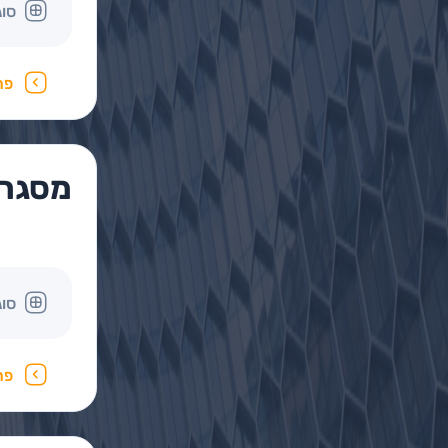
סוג
פר
מסגרית 
סוג
פר