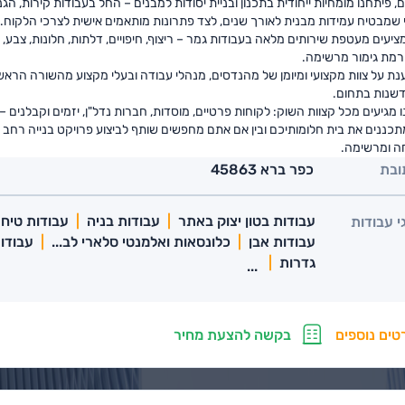
פיתחנו מומחיות ייחודית בתכנון ובניית יסודות למבנים – החל בעבודות קירות, הגנ
 שמבטיח עמידות מבנית לאורך שנים, לצד פתרונות מותאמים אישית לצרכי הלקוח.
מציעים מעטפת שירותים מלאה בעבודות גמר – ריצוף, חיפויים, דלתות, חלונות, צ
 ורמת גימור מרשימה.
ת על צוות מקצועי ומיומן של מהנדסים, מנהלי עבודה ובעלי מקצוע מהשורה הראשו
שנות בתחום.
 מגיעים מכל קצוות השוק: לקוחות פרטיים, מוסדות, חברות נדל"ן, יזמים וקבלנים 
תכננים את בית חלומותיכם ובין אם אתם מחפשים שותף לביצוע פרויקט בנייה רח
ה ומרשימה.
ובת
כפר ברא 45863
עבודות בטון יצוק באתר
עבודות בניה
עבודות טיח
י עבודות
עבודות אבן
כלונסאות ואלמנטי סלארי לב...
עבודות
גדרות
...
טים נוספים
בקשה להצעת מחיר