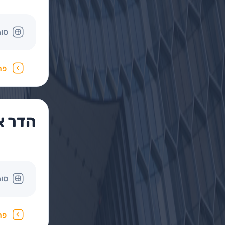
סוג
פר
הדר א
סוג
פר