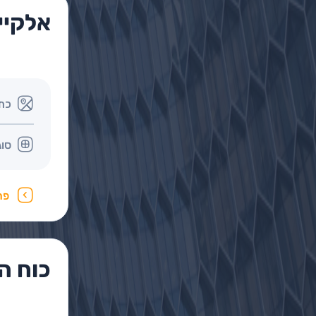
אלקיי
כת
סוג
פר
כוח ה