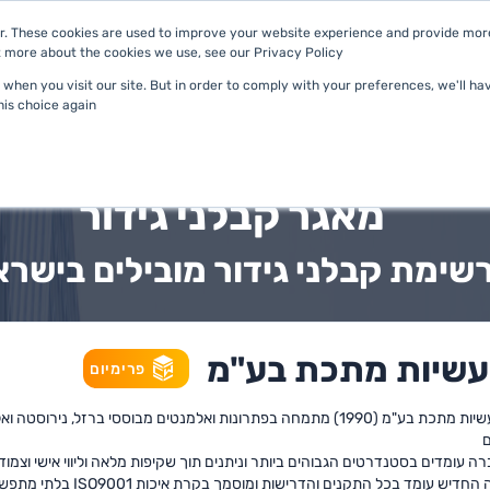
. These cookies are used to improve your website experience and provide more 
 more about the cookies we use, see our Privacy Policy.
מסלולים
מאגר קבלנים
חברה
when you visit our site. But in order to comply with your preferences, we'll hav
is choice again.
מאגר קבלני גידור
שימת קבלני גידור מובילים בישרא
עשיות מתכת בע"מ
פרימיום
חברת נ.א תעשיות מתכת בע"מ (1990) מתמחה בפתרונות ואלמנטים מבוססי ברזל, ני
ם
ה עומדים בסטנדרטים הגבוהים ביותר וניתנים תוך שקיפות מלאה וליווי אישי וצמוד
ש עומד בכל התקנים והדרישות ומוסמך בקרת איכות ISO9001 בלתי מתפשרת.