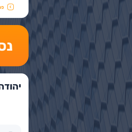
פר
נסו את
יהודה