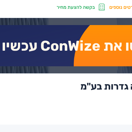
טים נוספים
בקשה להצעת מחיר
 ConWize עכשיו
 גדרות בע"מ