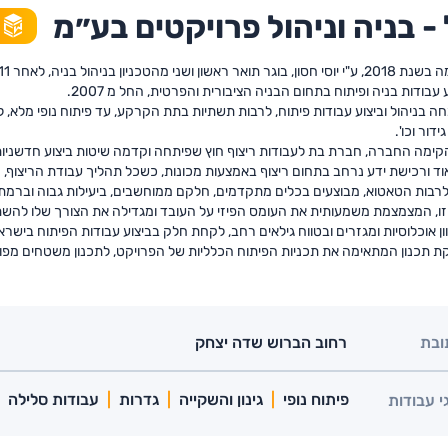
- בניה וניהול פרויקטים בע״מ
עבודות בניה ופיתוח בתחום הבניה הציבורית והפרטית, החל מ 2007.
בניהול וביצוע עבודות פיתוח, לרבות תשתיות בתת הקרקע, עד פיתוח נופי מלא, ל
ידור וכו'.
וף 2022 הקימה החברה, חברת בת לעבודות ריצוף חוץ שפיתחה וקדמה שיטות ביצוע חדשנ
 ורכישת ידע נרחב בתחום ריצוף באמצעות מכונות, כשכל תהליך עבודת הריצוף, החל
לרבות הטאטוא, מבוצעים בכלים מתקדמים, חלקם ממוחשבים, ביעילות גבוה וברמת 
ו, המצמצמת משמעותית את העומס הפיזי על העובד ומגדילה את הצורך שלו להשתמ
ון אוכלוסיות ומגזרים ובטווח גילאים רחב, לקחת חלק בביצוע עבודות הפיתוח בישרא
תכנון המתאימה את תכניות הפיתוח הכלליות של הפרויקט, לתכנון משטחים מפורט
ובת
רחוב הברוש שדה יצחק
פיתוח נופי
גינון והשקייה
גדרות
עבודות סלילה
י עבודות