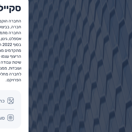
סקייל 
חברה, בביצוע 
החברה מתמחה 
אספלט, גינון, ג
בס
מתקדמים מאוד
הריצוף עצמו 
שיטת עבודה ז
ועובדות, ממגו
לחברה מחלקת 
הפרויקט.
כת
סוג