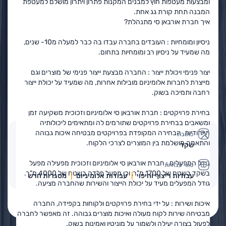
ומבצעות מעטפות חוץ למבנים המקנות פתרון ויתרון מושלם למעטפת
המבנה תחת קורת גג אחת.
איך חברת אורבאן סי מתנהלת?
ניסיון ומומחיות : העובדים בחברה עבדו בה כבר למעלה מ10- שנים,
מה שמעיד על ניסיון רב ומומחיות בתחום.
יצור פנימי ויכולת ייצור : החברה מבצעת ייצור פנימי של מוצרים וגם
מייצרת לחברות אלומיניום מובילות אחרות, מה שמעיד על יכולת ייצור
רחבה ותמיכה בשוק.
בחירת פרויקטים : חברת אורבאן סי אלומיניום וזכוכית משקיעה זמן
ומשאבים בבחירת פרויקטים שתורמים לה ומתאימים ליכולותיה
הייחודיות. הבחירה המקופדת בפרויקטים מבטיחה איכות גבוהה
כתובת
והתאמה מושלמת בין המוצרים לצרכי הלקוח.
שקד
גודל המפעלים : חברת אורבאן סי אלומיניום וזכוכית מפעילה מפעל
סוגי עבודות
בשקד בשטח של 1700 מ"ר, וכן מפעל פלדה בשטח של 4000 מ"ר.
עבודות ריצוף וחיפוי
עבודות אלומיניום
מסגרות חרש
גודל המפעלים מעיד על יכולת הייצור והשירות שהחברה מציעה.
פרטים נוספים
בקשה להצעת מחיר
איכות ושירות : על ידי בחירת פרויקטים ולקוחות בקפידה, החברה
מבטיחה שירות לקוח מעולה ואיכות מוצרים גבוהה. זה מאפשר לחברה
לפעול בצורה יעילה ולשמור על מוניטין ואמינות בשוק.