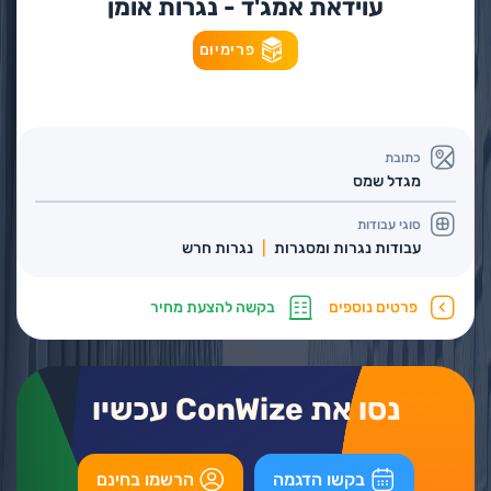
עוידאת אמג'ד - נגרות אומן
פרימיום
כתובת
מגדל שמס
סוגי עבודות
עבודות נגרות ומסגרות
נגרות חרש
פרטים נוספים
בקשה להצעת מחיר
נסו את ConWize עכשיו
בקשו הדגמה
הרשמו בחינם