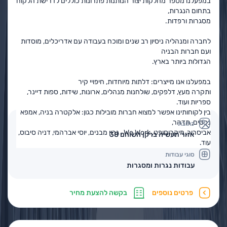
במפעלנו מספר מחלקות יצור הנותנות פתרונות כוללים לדרישת הלקוח
בתחום הנגרות,
מסגרות ורפדות.
לחברה ומנהליה ניסיון רב שנים ומוכח בעבודה עם אדריכלים, מוסדות
ועם חברות הבניה
הגדולות ביותר בארץ.
במפעלנו אנו מייצרים: דלתות מיוחדות, חיפויי קיר
ותקרה מעץ, דלפקים, שולחנות מנהלים, ארונות, שידות, ספות דיינר,
ספריות ועוד.
בין לקוחותינו אפשר למצוא חברות מובילות כגון: אלקטרה בניה, אמפא
נכסים, תדהר,
כתובת
אביסרור, מיקרוסופט, We Work , גרין מבנים, יוסי אברהמי, דניה סיבוס,
אזור תעשיה ברקן השוהם 38
עוד.
סוגי עבודות
עבודות נגרות ומסגרות
פרטים נוספים
בקשה להצעת מחיר