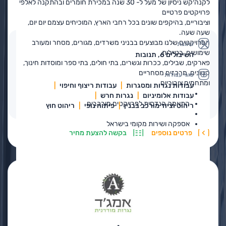
לקנה׳קש ניסיון של מעל ל- 30 שנה במכירת חומרים ובהתקנה לאלפי
פרויקטים פרטיים
יתרון הבלעדיות ללקוחותינו
וציבוריים, בהיקפים שונים בכל רחבי הארץ, המוכיחים עצמם יום יום,
שעה שעה.
הפרויקטים שלנו מבוצעים בבניני משרדים, מגורים, מסחר ומעורב
גישה ישירה ליצרנים מובילים באירופה
כתובת
שימושים, בטיילות,
השיבולים 6, תנובות
פארקים, שבילים, ככרות וגשרים, בתי חולים, בתי ספר ומוסדות חינוך,
מוצרים מקוריים עם אישורי תקן מלאים
קניונים, מרכזים מסחריים
סוגי עבודות
ומתחמים ציבוריים.
תמיכה טכנית מקצועית מהיצרן
עבודות נגרות ומסגרות
עבודות ריצוף וחיפוי
עבודות אלומיניום
נגרות חרש
התאמה הנדסית לפרויקטים מורכבים
ריהוט וציוד מורכב בבנין
פיתוח נופי
ריהוט חוץ
אספקה ושירות מקומי בישראל
פרטים נוספים
בקשה להצעת מחיר