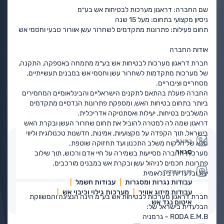
שם החברה:
דראגון מערכות לבטיחות אש בע״מ
ניסיון מקצועי בתחום:
מעל 15 שנה
תחום פעילות:
פתרונות מתקדמים לשחרור עשן אוורור טבעי וחסמי אש
אודות החברה
חברת
דראגון מערכות לבטיחות אש בע״מ
מתמחה באספקה, התקנה,
של מערכות מתקדמות לשחרור עשן וחסמי אש במבנים תעשייתיים,
מסחריים וציבוריים.
החברה פועלת בהתאם לתקנים הישראליים והבינלאומיים המחמירים
ביותר בתחום בטיחות האש, ומספקת פתרונות הנדסיים מתקדמים
המשלבים בטיחות, יעילות ואסתטיקה אדריכלית.
דראגון שמה לה למטרה להוביל את תחום שחרור העשן ובקרת האש
בישראל, תוך הקפדה על מקצועיות, אמינות, חדשנות טכנולוגית וליווי
כתובת
מלא של הלקוח משלב התכנון ועד תחזוקה שוטפת.
מגאר
מערכות החברה מסייעות בשמירה על חיי אדם ורכוש, תוך שילוב
פתרונות חכמים לניהול עשן ובקרת אש במבנים מורכבים.
סוגי עבודות
יצוג ובלעדיות בינלאומית
עבודות נגרות ומסגרות
עבודות חשמל
עבודות מיזוג אוויר
מערכות גילוי וכיבוי אש
חברת
דראגון מערכות לבטיחות אש בע״מ
הינה הנציגה והמשווקת
איטום נגד אש
הבלעדית בישראל של:
RODA E.M.B – גרמניה