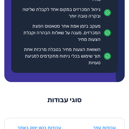
פרטים נוספים
בקשה להצעת מחיר
ניהול המכרזים במקום אחד לקבלת שליטה
ובקרה טובה יותר
מעקב בזמן אמת אחר סטאטוס הפצת
המכרזים, מענה על שאלות הבהרה וקבלת
הצעות מחיר
השוואת הצעות מחיר בטבלה מרכזת אחת
תומר גץ אחזקות בע"מ
תוך שימוש בכלי ניתוח מתקדמים למניעת
טעויות
פרימיום
כתובת
סוגי עבודות
ראש העין
סוגי עבודות
עבודות נגרות ומסגרות
עבודות ריצוף וחיפוי
עבודות אלומיניום
מסגרות חרש
עבודות עפר
עבודות בטון יצוק באתר