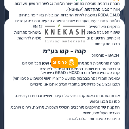
פרטים נוספים
בקשה להצעת מחיר
חברה גרמנית מובילה בתחום ייצור חלונות גג לשחרור עשן ומערכות
אוורור טבעי מתקדמות (NSHEV).
RODA E.M.B נחשבת לאחת החברות המובילות באירופה בתחום
חלונות שחרור עשן, מערכות אוורור ותאורה טבעית, ומוצריה עומדים
בתקנים האירופאיים המחמירים ביותר, לרבות EN 12101.
שיתוף הפעולה מאפשר לדראגון להציע ללקוחותיה בישראל פתרונות
איכותיים, חדשניים ובעלי אמינות גבוהה, בהתאמה מלאה לדרישות
תכנון מתקדמות
קנה - קש בע״מ
BACH – פורטוגל
פרימיום
חברה פורטוגלית המתמחה בייצור וילונות אש ועשן מכל הסוגים
ובדרגות עמידות שונות, בהתאם לתקנים בינלאומיים.
קנה קש נציגה של חברת MOSO ו GRAD בישראל
מערכות וילונות האש של BACH משלבות טכנולוגיה מתקדמת, איכות
יבואנית חומרי גמר מבמבוק מתועש לריצוף וחיפוי (לשימוש פנים וחוץ)
ייצור גבוהה ועמידה בדרישות הפרדת אש במבנים מסחריים, ציבוריים
תכנון ובצוע של פרויקטים בחומרי הגלם אותם אנו מייבאים
ותעשייתיים.
הבלעדיות בישראל מאפשרת לדראגון לספק פתרונות מותאמים אישית,
אנחנו מתמחים באספקה וביצוע של דקים, חיפויים ונגרות חוץ ופנים,
ליווי הנדסי מלא ושירות ישיר מול היצרן.
כמו גם תכנון וביצוע
התקנות של פרויקטים מורכבים הכוללי הצללות, מחיצות, ריהוט אורבני,
חזון החברה
מוצרים משלימים, חיפויי
להוביל את תחום שחרור העשן ובטיחות האש בישראל באמצעות
פנים, פרקטים וחומרי גלם לנגרות
פתרונות איכותיים, חדשניים ובטוחים, תוך מחויבות מלאה להגנה על חיי
אדם ורכוש.