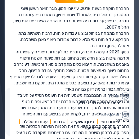
החברה הוקמה בשנת 2018, ע"י יוסי חסון, בוגר תואר ראשון ושני
מהטכניון בניהול בניה, לאחר 11 שנות ניסיון, כמהדס ביצוע ומהנדס
חברה, בביצוע עבודות בניה ופיתוח בתחום הבניה הציבורית והפרטית,
החל מ 2007.
החברה מתמחה בניהול וביצוע עבודות פיתוח, לרבות תשתיות בתת
הקרקע, עד פיתוח נופי מלא, לרבות עבודות ריצוף באבן משתלבת,
אספלט, גינון, גידור וכו'.
בסוף 2022 הקימה החברה, חברת בת לעבודות ריצוף חוץ שפיתחה
וקדמה שיטות ביצוע חדשניות בתחום עבודות פיתוח השטח וריצוף
באבנים משתלבות, תוך יבוא כלים מתקדמים מאוד ורכישת ידע נרחב
בתחום ריצוף באמצעות מכונות, כשכל תהליך עבודת הריצוף, החל
משלב יישור הקרקע, פיזור והידוק מצעים, ביצוע שבלונה לריצוף, הריצוף
עצמו לרבות הטאטוא, מבוצעים בכלים מתקדמים, חלקם ממוחשבים,
ביעילות גבוה וברמת דיוק גבוהה מאוד.
שיטת עבודה זו, המצמצמת משמעותית את העומס הפיזי על העובד
כתובת
ומגדילה את הצורך שלו להשתמש הרבה יותר בראש ופחות בגוף,
רחוב הברוש שדה יצחק
פותחת אפשרות למגוון רחב של עובדים ועובדות, ממגוון אוכלוסיות
ומגזרים ובטווח גילאים רחב, לקחת חלק בביצוע עבודות הפיתוח
סוגי עבודות
בישראל.
פיתוח נופי
גינון והשקייה
גדרות
עבודות סלילה
לחברה מחלקת תכנון המתאימה את תכניות הפיתוח הכלליות של
קווי מים ביוב ותיעול
הפרויקט, לתכנון משטחים מפורט, עם התייחסות מוקפדת לנגר עילי
ובהתאמה ליכולות המכונות וצרכי הפרויקט.