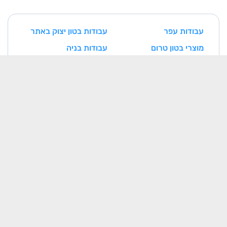
עבודות עפר
עבודות בטון יצוק באתר
מוצרי בטון טרום
עבודות בניה
עבודות איטום
עבודות נגרות ומסגרות
עבודות אינסטלציה
עבודות חשמל
עבודות טיח
עבודות ריצוף וחיפוי
עבודות צביעה
עבודות אלומיניום
עבודות בטון דרוך
עבודות אבן
עבודות מיזוג אוויר
מתקני הסקה וקיטור
מעליות
תשתיות תקשורת
מסגרות חרש
נגרות חרש
בנייני בטון טרומיים
רכיבים מתועשים בבניין
(מחיצות/רצפות/תקרות)
כלונסאות ואלמנטי סלארי
עבודות פירוק והריסה