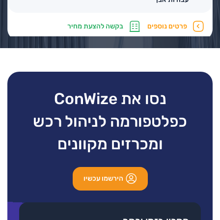
פרטים נוספים
בקשה להצעת מחיר
ליגה (א.ש) בנייה
נסו את ConWize
סוגי עבודות
עבודות אבן
כפלטפורמה לניהול רכש
ומכרזים מקוונים
פרטים נוספים
בקשה להצעת מחיר
3
2
1
הירשמו עכשיו