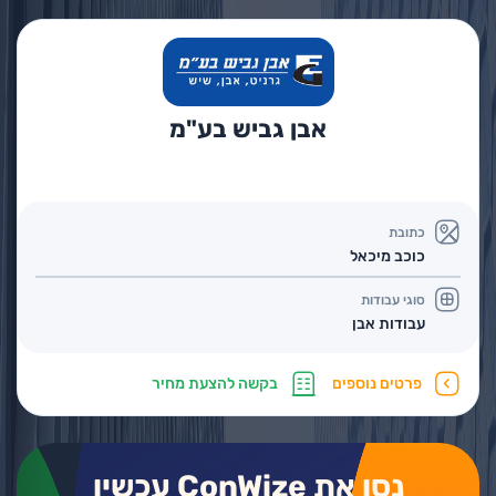
אבן גביש בע"מ
כתובת
כוכב מיכאל
סוגי עבודות
עבודות אבן
פרטים נוספים
בקשה להצעת מחיר
נסו את ConWize עכשיו