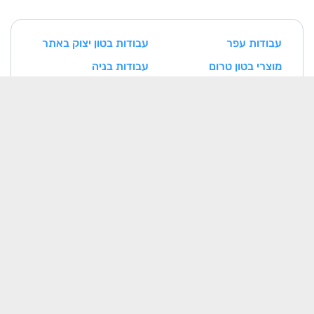
עבודות עפר
עבודות בטון יצוק באתר
מוצרי בטון טרום
עבודות בניה
עבודות איטום
עבודות נגרות ומסגרות
עבודות אינסטלציה
עבודות חשמל
עבודות טיח
עבודות ריצוף וחיפוי
עבודות צביעה
עבודות אלומיניום
עבודות בטון דרוך
עבודות אבן
עבודות מיזוג אוויר
מתקני הסקה וקיטור
מעליות
תשתיות תקשורת
מסגרות חרש
נגרות חרש
בנייני בטון טרומיים
רכיבים מתועשים בבניין
(מחיצות/רצפות/תקרות)
כלונסאות ואלמנטי סלארי
עבודות פירוק והריסה