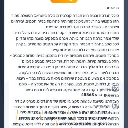
מי אנחנו
סולל הנדסה ובניה היא חברה קבלנית מובילה בישראל, הפועלת מתוך
חזון מקצועי ברור: להעניק ללקוחותיה פתרונות בנייה חכמים, יצירתיים
ואיכותיים – משלב התכנון ועד למסירת המפתח.
החברה מתמחה בניהול וביצוע פרויקטים מורכבים, עם דגש על בניית
שלד וגמר ברמה הגבוהה ביותר. אנחנו מספקים מענה מלא ומדויק
לכל שלב בתהליך הבנייה, תוך הקפדה על תקנים מחמירים, בקרת
איכות גבוהה, ועמידה בלוחות זמנים ותקציב.
במהלך השנים, פיתחנו מומחיות ייחודית בתכנון ובניית יסודות למבנים –
החל בעבודות קירות, הגנות ותקרות, ועד לבניית מבנים פנימיים
מורכבים. כל תהליך הבנייה מלווה בתכנון קפדני שמבטיח עמידות
מבנית לאורך שנים, לצד פתרונות מותאמים אישית לצרכי הלקוח.
במקביל, אנו מציעים מעטפת שירותים מלאה בעבודות גמר – ריצוף,
חיפויים, דלתות, חלונות, צבע, מערכות חשמל ואינסטלציה – כולם
כתובת
מבוצעים תוך הקפדה על אסתטיקה, פונקציונליות ורמת גימור
כפר ברא 45863
מרשימה.
הצלחתנו נשענת על צוות מקצועי ומיומן של מהנדסים, מנהלי עבודה
סוגי עבודות
ובעלי מקצוע מהשורה הראשונה, אשר פועלים מתוך מחויבות לשיפור
עבודות בטון יצוק באתר
עבודות בניה
עבודות טיח
מתמיד, שימוש בטכנולוגיות מתקדמות וחדשנות בתחום.
עבודות ריצוף וחיפוי
עבודות בטון דרוך
עבודות אבן
הלקוחות שלנו מגיעים מכל קצוות השוק: לקוחות פרטיים, מוסדות,
כלונסאות ואלמנטי סלארי לב...
חברות נדל"ן, יזמים וקבלנים – כל אחד מהם זוכה לליווי אישי, שקיפות