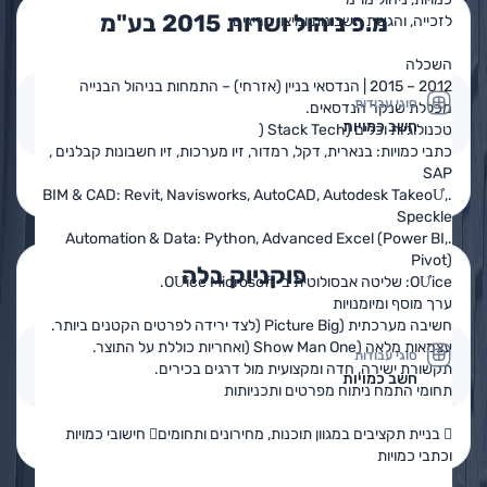
מ.פ ניהול ושרות 2015 בע"מ
לזכייה, והגשת חשבונות ומיצוי חריגים
השכלה
2012 – 2015 | הנדסאי בניין (אזרחי) – התמחות בניהול הבנייה
סוגי עבודות
מכללת שנקר הנדסאים.
חשב כמויות
טכנולוגיות וכלים (Stack Tech (
כתבי כמויות: בנארית, דקל, רמדור, זיו מערכות, זיו חשבונות קבלנים ,
SAP
פרטים נוספים
בקשה להצעת מחיר
.BIM & CAD: Revit, Navisworks, AutoCAD, Autodesk TakeoƯ,
Speckle
.Automation & Data: Python, Advanced Excel (Power BI,
Pivot)
פוקניוק בלה
OƯice: שליטה אבסולוטית ב-OƯice Microsoft.
ערך מוסף ומיומנויות
חשיבה מערכתית (Picture Big (לצד ירידה לפרטים הקטנים ביותר.
עצמאות מלאה (Show Man One (ואחריות כוללת על התוצר.
סוגי עבודות
תקשורת ישירה, חדה ומקצועית מול דרגים בכירים.
חשב כמויות
תחומי התמח ניתוח מפרטים ותכניותות
 בניית תקציבים במגוון תוכנות, מחירונים ותחומים חישובי כמויות
פרטים נוספים
בקשה להצעת מחיר
וכתבי כמויות