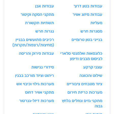
עבודות בטון דרוך
עבודות אבן
עבודות מיזוג אוויר
מתקני הסקה וקיטור
מעליות
תשתיות תקשורת
מסגרות חרש
נגרות חרש
בנייני בטון טרומיים
רכיבים מתועשים בבניין
(מחיצות/רצפות/תקרות)
כלונסאות ואלמנטי סלארי
עבודות פירוק והריסה
לביסוס מבנים ודיפון
עוגני קרקע
סידורי נגישות
שילוט והכוונה
ריהוט וציוד מורכב בבנין
ציוד מטבחים ציבוריים
מערכות גילוי וכיבוי אש
מערכות כריזת חירום
מתקני אוויר דחוס
מתקני גזים ונוזלים בלחץ
מערכות דיזל-גנרטור
גבוה