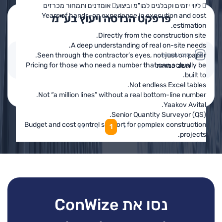
 ליווי יזמים וקבלנים למו"מ וביצוע אומדנים ותמחור מכרזים
Years of hands-on experience in execution and cost
פרפקט הנדסה ויעוץ בע"מ
estimation.
Directly from the construction site.
A deep understanding of real on-site needs.
Seen through the contractor’s eyes, not just on paper.
סוגי עבודות
Pricing for those who need a number that can actually be
חשב כמויות
built to.
Not endless Excel tables.
פרטים נוספים
בקשה להצעת מחיר
Not “a million lines” without a real bottom-line number.
Yaakov Avital.
Senior Quantity Surveyor (QS).
Budget and cost control support for complex construction
1
projects.
What I do in practice:
• Bills of quantities and cost estimates
• Tender pricing
• Budget control and cost control
• Tender support and commercial negotiations
• BIM-based workflows and accurate quantity takeoff
נסו את ConWize
Over a decade of experience.
Residential, commercial, office and public projects.