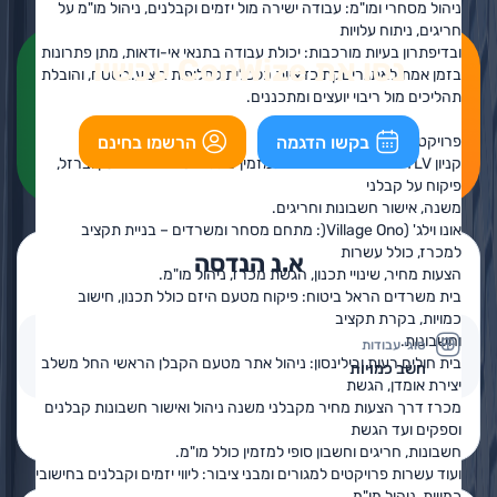
ניהול מסחרי ומו"מ: עבודה ישירה מול יזמים וקבלנים, ניהול מו"מ על
חריגים, ניתוח עלויות
ובדיפתרון בעיות מורכבות: יכולת עבודה בתנאי אי-ודאות, מתן פתרונות
נסו את ConWize עכשיו
בזמן אמת לאתגריםקת כדאיות כלכלית לחלופות ביצוע.בשטח, והובלת
תהליכים מול ריבוי יועצים ומתכננים.
בקשו הדגמה
הרשמו בחינם
פרויקטים נבחרים:
קניון TLV - יצירת כתב כמויות למזמין כולל חישוב כמויות בטון וברזל,
פיקוח על קבלני
משנה, אישור חשבונות וחריגים.
אונו וילג' (Village Ono(: מתחם מסחר ומשרדים – בניית תקציב
למכרז, כולל עשרות
א.נ הנדסה
הצעות מחיר, שינויי תכנון, הגשת מכרז, ניהול מו"מ.
בית משרדים הראל ביטוח: פיקוח מטעם היזם כולל תכנון, חישוב
כמויות, בקרת תקציב
וחשבונות.
סוגי עבודות
בית חולים רעות ובילינסון: ניהול אתר מטעם הקבלן הראשי החל משלב
חשב כמויות
יצירת אומדן, הגשת
מכרז דרך הצעות מחיר מקבלני משנה ניהול ואישור חשבונות קבלנים
פרטים נוספים
בקשה להצעת מחיר
וספקים ועד הגשת
חשבונות, חריגים וחשבון סופי למזמין כולל מו"מ.
ועוד עשרות פרויקטים למגורים ומבני ציבור: ליווי יזמים וקבלנים בחישובי
כמויות, ניהול מו"מ