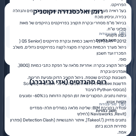
הפרויקט.
רומן ואלכסנדרה זקוטניק
בעל ראייה מערכתית רחבה, יכולת עבודה עצמאית מול יזמים והנהלה
בכירה, וניסיון מוכח
בניהול מו"מ מסחרי ובקרת תקציב בפרויקטים בהיקפים של מאות
מיליוני ש"ח.
סוגי עבודות
ניסיון מקצועי
חשב כמויות
2012 – היום | יועץ לחישוב כמויות ובקרת פרויקטים (QS Senior (
ניהול מערך הכמויות והבקרה מקצה לקצה בפרויקטים גדולים, משלב
המכרז ועד חשבון
פרטים נוספים
בקשה להצעת מחיר
סופי.
ניהול תקציב ובקרה: אחריות מלאה על הפקת כתבי כמויות (BOQ(,
אומדנים ובקרת
חשבונות קבלנים שוטפת. ניהול תקציב הדוק ומניעת חריגות.
רום מהנדסים (אדי גרינברג)
חדשנות ואוטומציה: פיתוח והטמעה של כלי אוטומציה (Scripts
(מבוססי Python לעיבוד
וניתוח נתונים, המקצרים את זמן הפקת הדוחות בכ60%- ומונעים
טעויות אנוש.
סוגי עבודות
עבודה בסביבת BIM: שליטה מלאה במודלים תלת-ממדיים
חשב כמויות
(Navisworks ,Revit (לחילוץ
נתונים מדויק (TakeoƯ(, איתור התנגשויות (Detection Clash (ופתרון
סתירות תכנון בזמן
פרטים נוספים
בקשה להצעת מחיר
אמת.