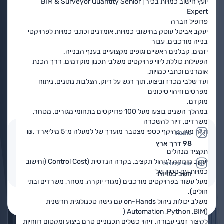
יועץ חישוב כמויות בכיר | BIM & Surveyor Quantity Senior
Expert
פרופיל חברה
יעקב אביטל עוסק בחישובי כמויות, אומדנים וכתבי כמויות לפרויקטי
בנייה מורכבים, עבור
יזמים, קבלנים ראשיים וגופים מקצועיים בענף הבנייה.
הפעילות כוללת ליווי פרויקטים משלבי תכנון מוקדמים, דרך הכנת
אומדנים וכתבי כמויות,
ועד שלבי מכרז וביצוע, תוך דגש על דיוק, הצלבות נתונים, ניתוח
מפרטים וזיהוי סיכונים
מוקדם.
במהלך השנים בוצעו מעל 100 פרויקטים בתחומי מגורים, מסחר,
משרדים, דיור להשכרה
ודיור מוגן, בהיקף כספי מצטבר מוערך של למעלה מ־5 מיליארד .₪
כתובת
98 דרך ארץ
תקציר מנהלים
יעקב מומחה לניהול תקציב, בקרה הנדסית (Control Cost (וחישוב
סוגי עבודות
כמויות עם ניסיון של
חשב כמויות
מעל עשור בפרויקטים מורכבים (מגורי יוקרה, מסחר, משרדים ובתי
חולים).
פרטים נוספים
בקשה להצעת מחיר
משלב יכולות ניהול on-Hands עם גישה טכנולוגית חדשנית
(Automation ,Python ,BIM (
לקיצור זמני עבודה, זיהוי כשלים תכנוניים טרם ביצוע ומקסום רווחיות