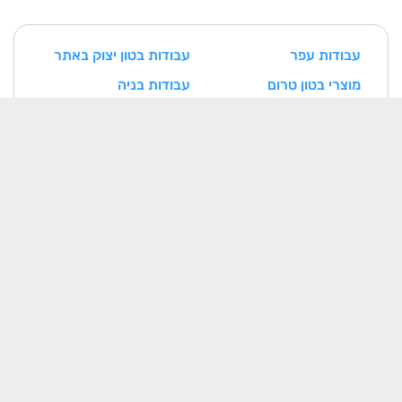
עבודות עפר
עבודות בטון יצוק באתר
מוצרי בטון טרום
עבודות בניה
עבודות איטום
עבודות נגרות ומסגרות
עבודות אינסטלציה
עבודות חשמל
עבודות טיח
עבודות ריצוף וחיפוי
עבודות צביעה
עבודות אלומיניום
עבודות בטון דרוך
עבודות אבן
עבודות מיזוג אוויר
מתקני הסקה וקיטור
מעליות
תשתיות תקשורת
מסגרות חרש
נגרות חרש
בנייני בטון טרומיים
רכיבים מתועשים בבניין
(מחיצות/רצפות/תקרות)
כלונסאות ואלמנטי סלארי
עבודות פירוק והריסה