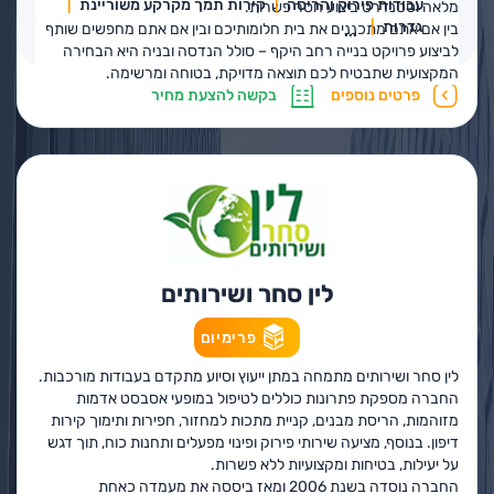
עבודות פירוק והריסה
קירות תמך מקרקע משוריינת
מלאה וסטנדרט ביצוע חסר פשרות.
גדרות
בין אם אתם מתכננים את בית חלומותיכם ובין אם אתם מחפשים שותף
...
לביצוע פרויקט בנייה רחב היקף – סולל הנדסה ובניה היא הבחירה
המקצועית שתבטיח לכם תוצאה מדויקת, בטוחה ומרשימה.
פרטים נוספים
בקשה להצעת מחיר
לין סחר ושירותים
פרימיום
לין סחר ושירותים מתמחה במתן ייעוץ וסיוע מתקדם בעבודות מורכבות.
החברה מספקת פתרונות כוללים לטיפול במופעי אסבסט אדמות
מזוהמות, הריסת מבנים, קניית מתכות למחזור, חפירות ותימוך קירות
דיפון. בנוסף, מציעה שירותי פירוק ופינוי מפעלים ותחנות כוח, תוך דגש
על יעילות, בטיחות ומקצועיות ללא פשרות.
החברה נוסדה בשנת 2006 ומאז ביססה את מעמדה כאחת