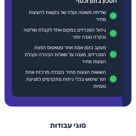
חסכון בזמן וכסף
מערכות הצללה במגוון פרויקטים גדולים ומורכבים כגון:
• בנייני משרדים
שליחה פשוטה וקלה של בקשות להצעות
• משרדי חברות בינלאומיות
מחיר
• מכרזים שנתיים - שלטון מקומי/חברות ציבוריות/ משרד הבטחון
כתובת
ועוד
ניהול המכרזים במקום אחד לקבלת שליטה
יצחק בן צבי 42 ראשון לציון
חברות קבלניות מובילות בתחום
ובקרה טובה יותר
בתי יוקרה
סוגי עבודות
מעקב בזמן אמת אחר סטאטוס הפצת
עבודות שונות
המכרזים, מענה על שאלות הבהרה וקבלת
הצעות מחיר
פרטים נוספים
בקשה להצעת מחיר
השוואת הצעות מחיר בטבלה מרכזת אחת
תוך שימוש בכלי ניתוח מתקדמים למניעת
טעויות
בנצ'מרק טכנולוגיות בע"מ
סוגי עבודות