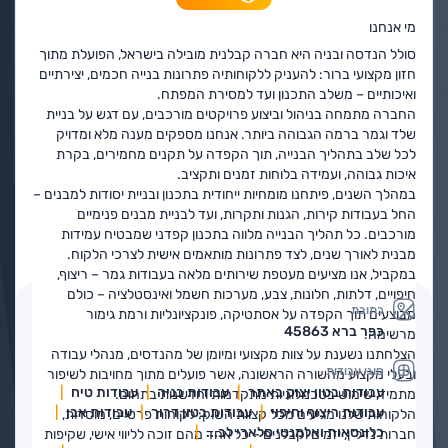
מי אנחנו
סולל הנדסה ובניה היא חברה קבלנית מובילה בישראל, הפועלת מתוך
חזון מקצועי ברור: להעניק ללקוחותיה פתרונות בנייה חכמים, יצירתיים
ואיכותיים – משלב התכנון ועד למסירת המפתח.
החברה מתמחה בניהול וביצוע פרויקטים מורכבים, עם דגש על בניית
שלד וגמר ברמה הגבוהה ביותר. אנחנו מספקים מענה מלא ומדויק
לכל שלב בתהליך הבנייה, תוך הקפדה על תקנים מחמירים, בקרת
איכות גבוהה, ועמידה בלוחות זמנים ותקציב.
במהלך השנים, פיתחנו מומחיות ייחודית בתכנון ובניית יסודות למבנים –
החל בעבודות קירות, הגנות ותקרות, ועד לבניית מבנים פנימיים
מורכבים. כל תהליך הבנייה מלווה בתכנון קפדני שמבטיח עמידות
מבנית לאורך שנים, לצד פתרונות מותאמים אישית לצרכי הלקוח.
במקביל, אנו מציעים מעטפת שירותים מלאה בעבודות גמר – ריצוף,
חיפויים, דלתות, חלונות, צבע, מערכות חשמל ואינסטלציה – כולם
כתובת
מבוצעים תוך הקפדה על אסתטיקה, פונקציונליות ורמת גימור
כפר ברא 45863
מרשימה.
הצלחתנו נשענת על צוות מקצועי ומיומן של מהנדסים, מנהלי עבודה
סוגי עבודות
ובעלי מקצוע מהשורה הראשונה, אשר פועלים מתוך מחויבות לשיפור
עבודות בטון יצוק באתר
עבודות בניה
עבודות טיח
מתמיד, שימוש בטכנולוגיות מתקדמות וחדשנות בתחום.
עבודות ריצוף וחיפוי
עבודות בטון דרוך
עבודות אבן
הלקוחות שלנו מגיעים מכל קצוות השוק: לקוחות פרטיים, מוסדות,
כלונסאות ואלמנטי סלארי לב...
חברות נדל"ן, יזמים וקבלנים – כל אחד מהם זוכה לליווי אישי, שקיפות